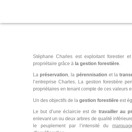
GESTION FORES
Stéphane Charles est exploitant forestier 
Charles exploitation forestièr
propriétaire grâce à
la gestion forestière
.
La
préservation
, la
pérennisation
et la
trans
l’entreprise Charles. La gestion forestière pe
propriétaires en tenant compte de ces valeurs e
Un des objectifs de la
gestion forestière
est é
Le but d’une éclaircie est de
travailler au p
enlevant un ou deux arbres de qualité inférieure
le peuplement par l’intensité du
marquag