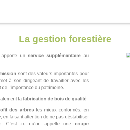
La gestion forestière
TIÈRE ET SYLVICU
et apporte un
service supplémentaire
au
e
mission
sont des valeurs importantes pour
rmet à son dirigeant de travailler avec les
t de l’importance du patrimoine.
galement la
fabrication de bois de qualité
.
rofit des arbres
les mieux conformés, en
, en faisant attention de ne pas déstabiliser
e
. C’est ce qu’on appelle une
coupe