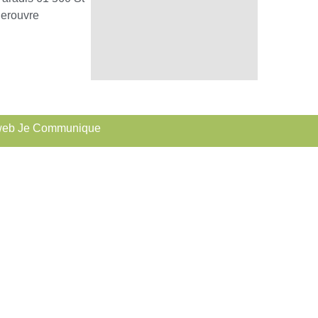
erouvre
web Je Communique