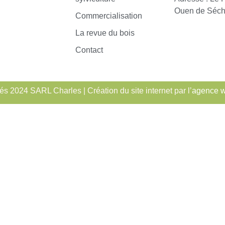
Ouen de Séch
Commercialisation
La revue du bois
Contact
és 2024 SARL Charles | Création du site internet par l’
agence 