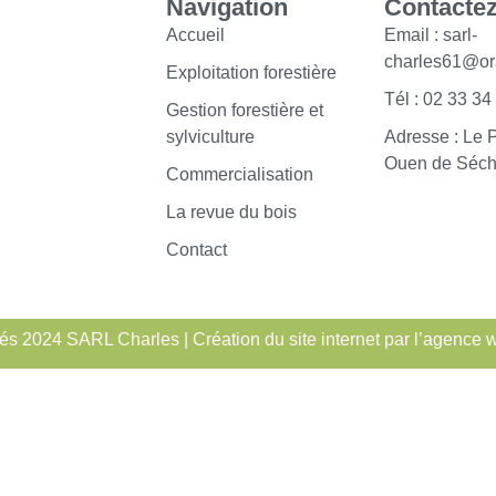
Navigation
Contacte
Accueil
Email : sarl-
charles61@or
Exploitation forestière
Tél : 02 33 34
Gestion forestière et
sylviculture
Adresse : Le 
Ouen de Séch
Commercialisation
La revue du bois
Contact
és 2024 SARL Charles | Création du site internet par l’
agence 