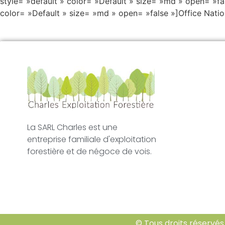
style= »default » color= »Default » size= »md » open= »fal
color= »Default » size= »md » open= »false »]Office Natio
La SARL Charles est une
entreprise familiale d'exploitation
forestière et de négoce de vois.
© Tous droits réservés 