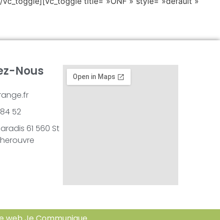
/vc_toggle][vc_toggle title= »ONF » style= »default »
ez-Nous
ange.fr
4 84 52
Paradis 61 560 St
herouvre
e web Je Communique