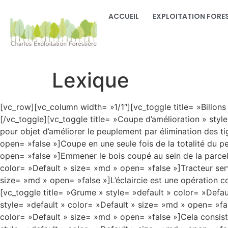
ACCUEIL
EXPLOITATION FORES
Lexique
[vc_row][vc_column width= »1/1″][vc_toggle title= »Billons
[/vc_toggle][vc_toggle title= »Coupe d’amélioration » sty
pour objet d’améliorer le peuplement par élimination des t
open= »false »]Coupe en une seule fois de la totalité du 
open= »false »]Emmener le bois coupé au sein de la parcel
color= »Default » size= »md » open= »false »]Tracteur serva
size= »md » open= »false »]L’éclaircie est une opération co
[vc_toggle title= »Grume » style= »default » color= »Defa
style= »default » color= »Default » size= »md » open= »fa
color= »Default » size= »md » open= »false »]Cela consiste