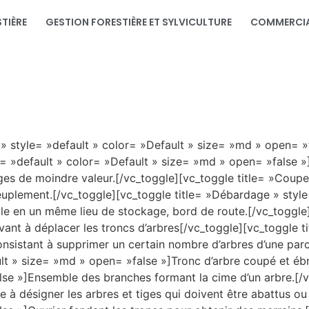
TIÈRE
GESTION FORESTIÈRE ET SYLVICULTURE
COMMERCIA
 » style= »default » color= »Default » size= »md » open= »
le= »default » color= »Default » size= »md » open= »false 
iges de moindre valeur.[/vc_toggle][vc_toggle title= »Coupe
peuplement.[/vc_toggle][vc_toggle title= »Débardage » styl
le en un même lieu de stockage, bord de route.[/vc_toggle]
nt à déplacer les troncs d’arbres[/vc_toggle][vc_toggle tit
nsistant à supprimer un certain nombre d’arbres d’une parce
ult » size= »md » open= »false »]Tronc d’arbre coupé et éb
lse »]Ensemble des branches formant la cime d’un arbre.[/v
 à désigner les arbres et tiges qui doivent être abattus ou