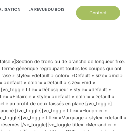
LISATION
LA REVUE DU BOIS
Contact
false »]Section de tronc ou de branche de longueur fixe.
»]Terme générique regroupant toutes les coupes qui ont
 rase » style= »default » color= »Default » size= »md »
e= »default » color= »Default » size= »md »
[vc_toggle title= »Débusqueur » style= »default »
le= »Eclaircie » style= »default » color= »Default »
lle au profit de ceux laissés en place.[/vc_toggle]
ranché.[/vc_toggle][vc_toggle title= »Houppier »
c_toggle][vc_toggle title= »Marquage » style= »default »
 réservés.[/vc_toggle][vc_toggle title= »Merrandier »