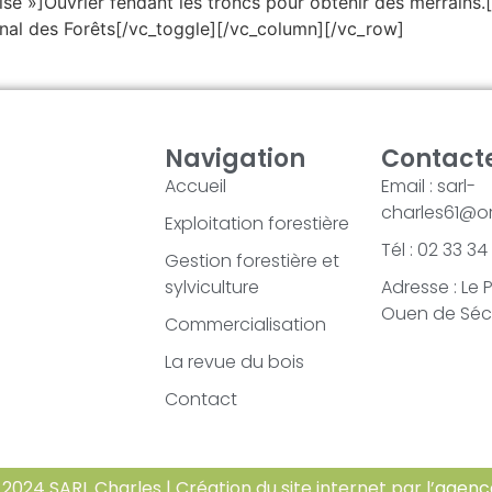
se »]Ouvrier fendant les troncs pour obtenir des merrains.[
nal des Forêts[/vc_toggle][/vc_column][/vc_row]
Navigation
Contact
Accueil
Email : sarl-
charles61@or
Exploitation forestière
Tél : 02 33 3
Gestion forestière et
sylviculture
Adresse : Le 
Ouen de Séc
Commercialisation
La revue du bois
Contact
2024 SARL Charles | Création du site internet par l’
agenc